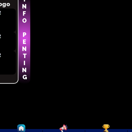
INFO PENTING