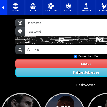
TOGEL
SLOT
LIVE CASINO
SPORT
ARCADE
SABU
Remember Me
Masuk
Daftar Sekarang
Desktop
Wap