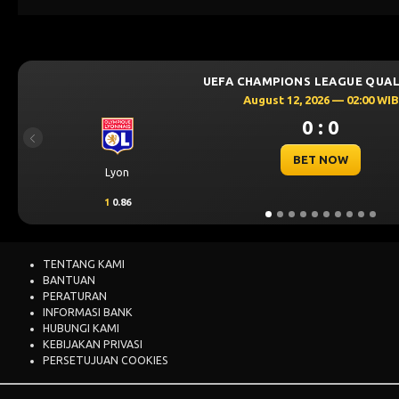
UEFA CHAMP
August
Previous
Sparta Praha
SK Sturm Graz
-1
0.96
-0.5
0.95
TENTANG KAMI
BANTUAN
PERATURAN
INFORMASI BANK
HUBUNGI KAMI
KEBIJAKAN PRIVASI
PERSETUJUAN COOKIES