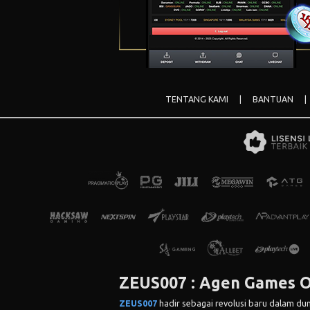
TENTANG KAMI
|
BANTUAN
|
ZEUS007 : Agen Games On
ZEUS007
hadir sebagai revolusi baru dalam du