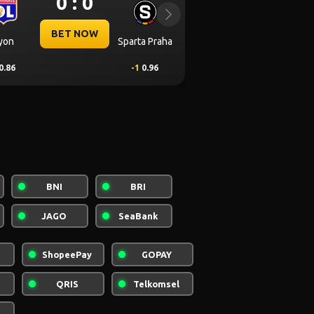
0 : 0
Next
BET NOW
Union Saint-
 Glimt
Gilloise
75
0.88
-0.75
0.94
BNI
BRI
JAGO
SeaBank
ShopeePay
GOPAY
QRIS
Telkomsel