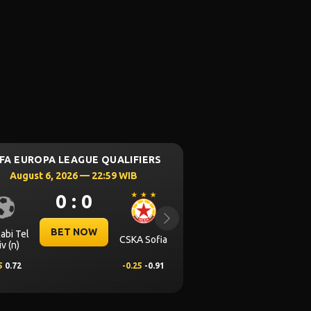
ypt
Give Me Fire
urns
Golden Rhino
FA EUROPA LEAGUE QUALIFIERS
August 7, 2026 — 00:00 WIB
0 : 0
Next
BET NOW
Hradec
Besiktas
alove
25
-0.80
0.25
0.64
rses
God of Fortune