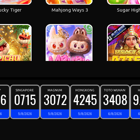
ucky Tiger
Mahjong Ways 3
Sugar Hig
ichu Pichu
Labuby
Legacy Of A
Y
SINGAPORE
MAGNUM
HONGKONG
TOTO WUHAN
H
16
0715
3072
4245
3408
9
26
5/8/2026
5/8/2026
5/8/2026
6/8/2026
6