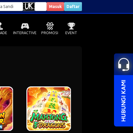
Min Depo Rp 5.000 | Min WD Rp 50.000.
Selamat Datang di Zeus007 | Lin
Masuk
Daftar
ADE
INTERACTIVE
PROMOSI
EVENT