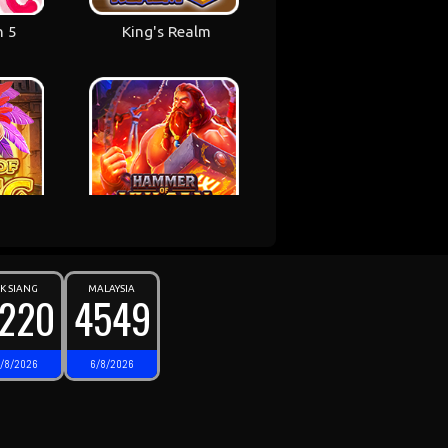
h 5
King's Realm
ztec
Hammer of Vulcan
K SIANG
MALAYSIA
220
4549
/8/2026
6/8/2026