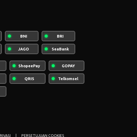
BNI
BRI
JAGO
SeaBank
d Miner
Golden Legend
ShopeePay
GOPAY
QRIS
Telkomsel
Kung Fu Leopard
RIVASI
|
PERSETUJUAN COOKIES