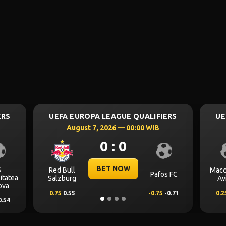
le of Alliance
Color Bingo
Book of Eg
era Panda
Treasures of Egypt
Bandito Ret
ERS
UEFA EUROPA LEAGUE QUALIFIERS
UE
August 6, 2026 — 22:59 WIB
0 : 0
BET NOW
t of
Jagiellonia
FC 
Rangers FC
thian
Bialystok
Kr
0.98
0.00
-0.95
0.00
0.79
-0.
gar Frenzy
Neko x Neko
Fortune Ho