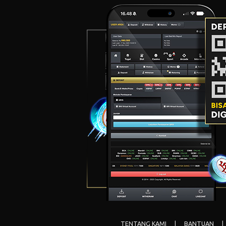
God of Fortune 2
Master
Supreme Ace
Cr
TENTANG KAMI
|
BANTUAN
|