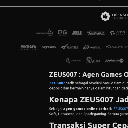
Grimoire
Th
ZEUS007 : Agen Games On
ZEUS007
hadir sebagai revolusi baru dalam du
deposit dan bermain hanya dalam hitungan detik
Kenapa ZEUS007 Jadi
Sebagai
agen games online terbaik
,
ZEUS007
Soft, Habanero, dan Spadegaming. Semua game s
Transaksi Super Cep