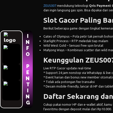
ZEUS007
mendukung teknologi
Qris Payment 
dan ingin langsung gas spin. Bisa dipakai dari
Slot Gacor Paling B
Berikut beberapa game dengan tingkat kemenang
Gates of Olympus – Pola petir tak pernah boho
INFO PENTING
Starlight Princess – RTP meledak tiap malam
Wild West Gold – Sensasi free spin brutal
Mahjong Ways – Kombinasi scatter dan wild ma
Keunggulan ZEUS007
Live RTP Gacor update real-time
* Support 24 jam nonstop via WhatsApp & live 
* Event harian dan bonus new member otomatis
* Tidak ada potongan fee transaksi
* Desain mobile-friendly, lancar di HP dan table
Daftar Sekarang da
Cukup pakai nomor HP dan e-wallet aktif, kamu 
favoritmu dengan deposit mulai dari Rp10.000.