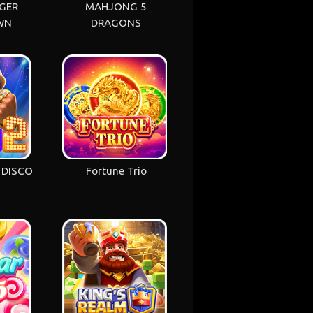
GER
MAHJONG 5
WN
DRAGONS
DISCO
Fortune Trio